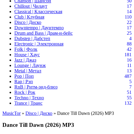
Chanson | Шансон
50
Chillout | Чилаут
17
Classical | Классическая
14
Club | Клубная
110
Disco | Диско
22
Downtempo | Даунтемпо
17
Drum and Bass | Драм-н-бейс
25
Dubstep | Дабстеп
4
Electronic | Электронная
88
Folk | Фолк
42
House | Хаус
181
Jazz | Джаз
16
Lounge | Лаунж
11
Metal | Метал
13
Pop | Поп
487
Rap | Рэп
5
RnB | Ритм-энд-блюз
7
Rock | Рок
51
Techno | Техно
55
Trance | Транс
132
MusicTor
»
Disco | Диско
» Dance Till Dawn (2026) MP3
Dance Till Dawn (2026) MP3