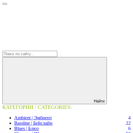
Найти
КАТЕГОРИИ / CATEGORIES:
Ambient | Эмбиент
4
Bassline | Бейслайн
22
Blues | Блюз
6