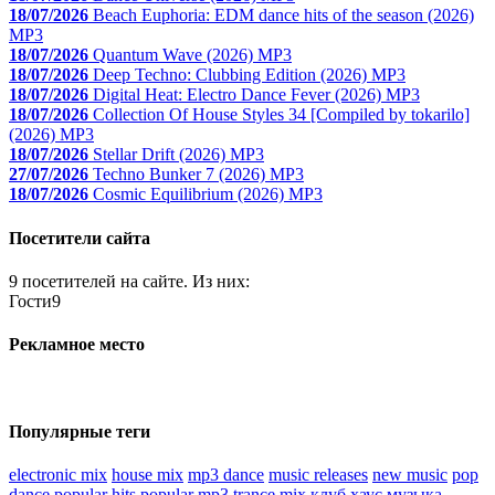
18/07/2026
Beach Euphoria: EDM dance hits of the season (2026)
MP3
18/07/2026
Quantum Wave (2026) MP3
18/07/2026
Deep Techno: Clubbing Edition (2026) MP3
18/07/2026
Digital Heat: Electro Dance Fever (2026) MP3
18/07/2026
Collection Of House Styles 34 [Compiled by tokarilo]
(2026) MP3
18/07/2026
Stellar Drift (2026) MP3
27/07/2026
Techno Bunker 7 (2026) MP3
18/07/2026
Cosmic Equilibrium (2026) MP3
Поcетители сайта
9 посетителей на сайте. Из них:
Гости
9
Рекламное место
Популярные теги
electronic mix
house mix
mp3 dance
music releases
new music
pop
dance
popular hits
popular mp3
trance mix
клуб хаус
музыка