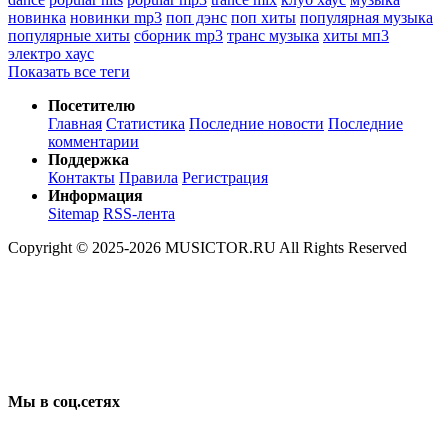
новинка
новинки mp3
поп дэнс
поп хиты
популярная музыка
популярные хиты
сборник mp3
транс музыка
хиты мп3
электро хаус
Показать все теги
Посетителю
Главная
Статистика
Последние новости
Последние
комментарии
Поддержка
Контакты
Правила
Регистрация
Информация
Sitemap
RSS-лента
Copyright © 2025-2026 MUSICTOR.RU All Rights Reserved
Мы в соц.сетях