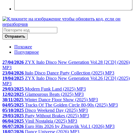
Отправить
Похожее
Популярное
27/04/2026
ZYX Italo Disco New Generation Vol.28 [2CD] (2026)
MP3
23/04/2026
Italo Disco Dance Party Collection (2025) MP3
19/04/2025
ZYX Italo Disco New Generation Vol.26 [2CD] (2025)
MP3
29/03/2025
Modern Funk Land (2025) MP3
12/02/2025
Glamourous Beats (2025) MP3
30/11/2025
Winter Dance Floor Show (2025) MP3
04/05/2025
Tracks Of The Golden Circle 80-90s (2025) MP3
05/10/2025
Disco Weekend Day (2025) MP3
29/03/2025
Party Without Brakes (2025) MP3
06/04/2025
Vinil Nostalgia (2025) MP3
06/07/2026
Euro Hits 2026 by Zhuravlik Vol.1 (2026) MP3
18/07/2026
Dance Universe (2026) MP3