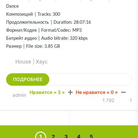
Dance
Композиций | Tracks: 300
Продолжительность | Duration: 28:07:16
Формат/Кодек | Format/Codec: MP3
Битрейт аудио | Audio bitrate: 320 kbps
Размер | File size: 3.85 GB
House | Хаус
ПОДРОБНЕЕ
Нравится «
3
»
Не нравится «
0
»
admin
1 792
1
1
2
3
4
5