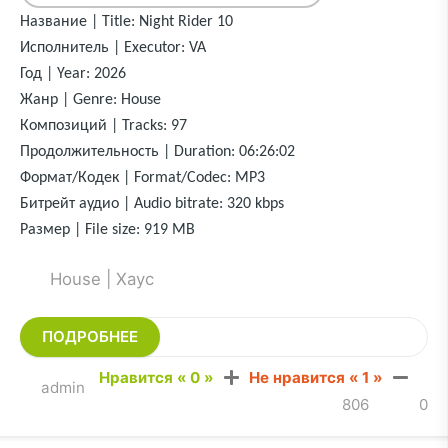
Название | Title: Night Rider 10
Исполнитель | Executor: VA
Год | Year: 2026
Жанр | Genre: House
Композиций | Tracks: 97
Продолжительность | Duration: 06:26:02
Формат/Кодек | Format/Codec: MP3
Битрейт аудио | Audio bitrate: 320 kbps
Размер | File size: 919 MB
House | Хаус
ПОДРОБНЕЕ
Нравится «
0
»
Не нравится «
1
»
admin
806
0