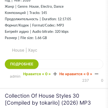
Год | Year: 2026
Жанр | Genre: House, Electro, Dance
Композиций | Tracks: 145
Продолжительность | Duration: 12:17:05
Формат/Кодек | Format/Codec: MP3
Битрейт аудио | Audio bitrate: 320 kbps
Размер | File size: 1.66 GB
House | Хаус
ПОДРОБНЕЕ
Нравится «
0
»
Не нравится «
0
»
admin
237
0
Collection Of House Styles 30
[Compiled by tokarilo] (2026) MP3