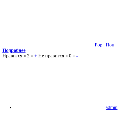
Pop | Поп
Подробнее
Нравится «
2
»
+
Не нравится «
0
»
-
admin