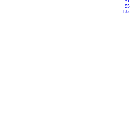
51
55
132