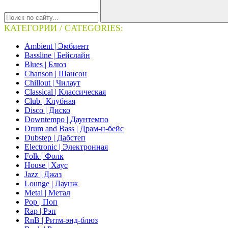
КАТЕГОРИИ / CATEGORIES:
Ambient | Эмбиент
Bassline | Бейслайн
Blues | Блюз
Chanson | Шансон
Chillout | Чилаут
Classical | Классическая
Club | Клубная
Disco | Диско
Downtempo | Даунтемпо
Drum and Bass | Драм-н-бейс
Dubstep | Дабстеп
Electronic | Электронная
Folk | Фолк
House | Хаус
Jazz | Джаз
Lounge | Лаунж
Metal | Метал
Pop | Поп
Rap | Рэп
RnB | Ритм-энд-блюз