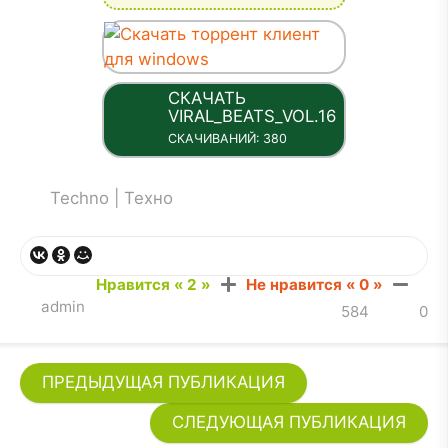
СКАЧАТЬ
ТОРРЕНТ
VIRAL_BEATS_VOL.16.TORRENT
.18 KB
СКАЧИВАНИЙ: 380
ла: Viral_Beats_Vol.16.torrent
Techno | Техно
Нравится «
2
»
Не нравится «
0
»
admin
584
0
ПРЕДЫДУЩАЯ ПУБЛИКАЦИЯ
СЛЕДУЮЩАЯ ПУБЛИКАЦИЯ