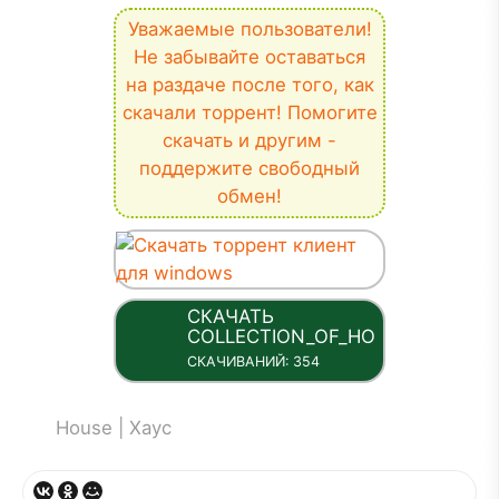
Уважаемые пользователи!
Не забывайте оставаться
на раздаче после того, как
скачали торрент! Помогите
скачать и другим -
поддержите свободный
обмен!
СКАЧАТЬ
ТОРРЕНТ
COLLECTION_OF_HOUSE_STYLES_
.57 KB
СКАЧИВАНИЙ: 354
Название файла: Collection_Of_House_Styles_31_Compiled_by_.torrent
House | Хаус