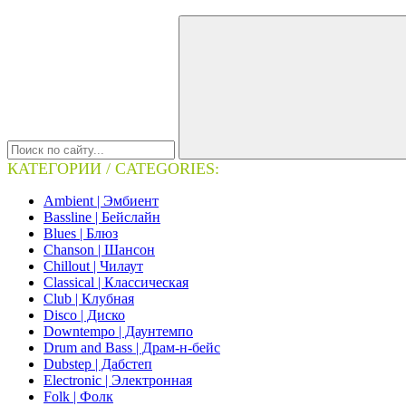
КАТЕГОРИИ / CATEGORIES:
Ambient | Эмбиент
Bassline | Бейслайн
Blues | Блюз
Chanson | Шансон
Chillout | Чилаут
Classical | Классическая
Club | Клубная
Disco | Диско
Downtempo | Даунтемпо
Drum and Bass | Драм-н-бейс
Dubstep | Дабстеп
Electronic | Электронная
Folk | Фолк