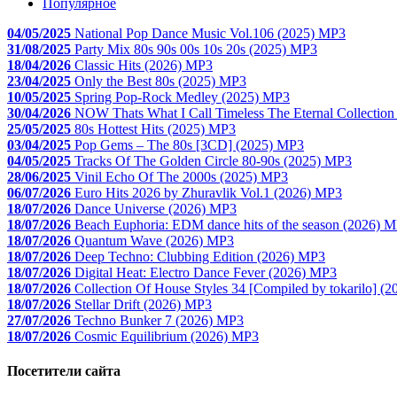
Популярное
04/05/2025
National Pop Dance Music Vol.106 (2025) MP3
31/08/2025
Party Mix 80s 90s 00s 10s 20s (2025) MP3
18/04/2026
Classic Hits (2026) MP3
23/04/2025
Only the Best 80s (2025) MP3
10/05/2025
Spring Pop-Rock Medley (2025) MP3
30/04/2026
NOW Thats What I Call Timeless The Eternal Collectio
25/05/2025
80s Hottest Hits (2025) MP3
03/04/2025
Pop Gems – The 80s [3CD] (2025) MP3
04/05/2025
Tracks Of The Golden Circle 80-90s (2025) MP3
28/06/2025
Vinil Echo Of The 2000s (2025) MP3
06/07/2026
Euro Hits 2026 by Zhuravlik Vol.1 (2026) MP3
18/07/2026
Dance Universe (2026) MP3
18/07/2026
Beach Euphoria: EDM dance hits of the season (2026) 
18/07/2026
Quantum Wave (2026) MP3
18/07/2026
Deep Techno: Clubbing Edition (2026) MP3
18/07/2026
Digital Heat: Electro Dance Fever (2026) MP3
18/07/2026
Collection Of House Styles 34 [Compiled by tokarilo] (
18/07/2026
Stellar Drift (2026) MP3
27/07/2026
Techno Bunker 7 (2026) MP3
18/07/2026
Cosmic Equilibrium (2026) MP3
Поcетители сайта