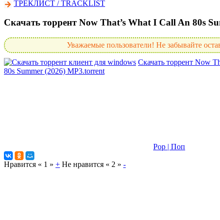
ТРЕКЛИСТ / TRACKLIST
Скачать торрент Now That’s What I Call An 80s S
Уважаемые пользователи! Не забывайте остав
Скачать
торрент
Now Tha
80s Summer (2026) MP3.torrent
Pop | Поп
Нравится «
1
»
+
Не нравится «
2
»
-